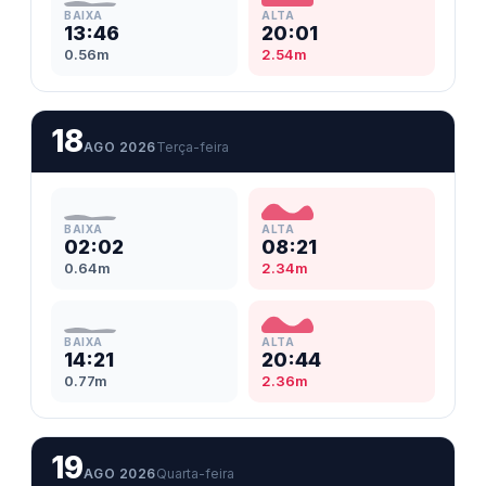
31/08/2026
Segunda-feira
4
Preamar (alta)
18
BAIXA
ALTA
13:46
20:01
0.56m
2.54m
18
AGO 2026
Terça-feira
BAIXA
ALTA
02:02
08:21
0.64m
2.34m
BAIXA
ALTA
14:21
20:44
0.77m
2.36m
19
AGO 2026
Quarta-feira