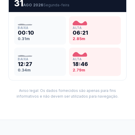
31
AGO 2026
Segunda-feira
BAIXA
ALTA
00:10
06:21
0.31m
2.85m
BAIXA
ALTA
12:27
18:46
0.34m
2.79m
Aviso legal: Os dados fornecidos são apenas para fins
informativos e não devem ser utilizados para navegação.