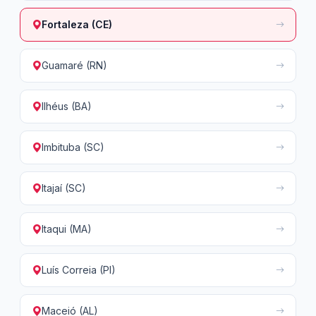
Fortaleza (CE)
Guamaré (RN)
Ilhéus (BA)
Imbituba (SC)
Itajaí (SC)
Itaqui (MA)
Luís Correia (PI)
Maceió (AL)