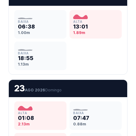
BAIXA
ALTA
06:38
13:01
1.00m
1.89m
BAIXA
18:55
1.13m
23
AGO 2026
Domingo
ALTA
BAIXA
01:08
07:47
2.13m
0.88m