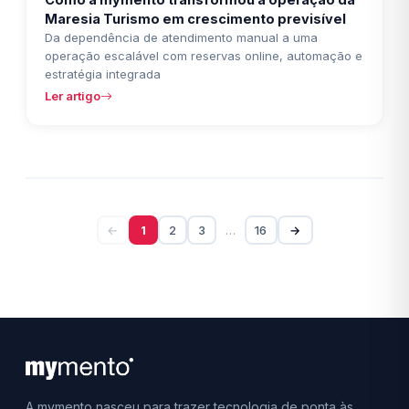
Maresia Turismo em crescimento previsível
Da dependência de atendimento manual a uma
operação escalável com reservas online, automação e
estratégia integrada
Ler artigo
←
1
2
3
…
16
→
A mymento nasceu para trazer tecnologia de ponta às