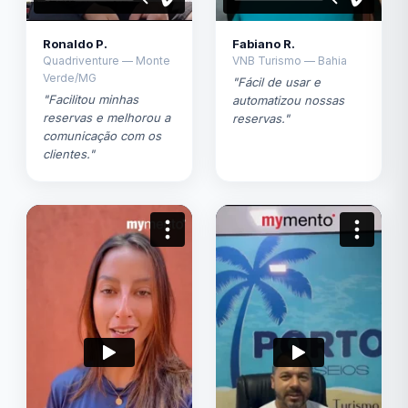
Ronaldo P.
Fabiano R.
Quadriventure — Monte
VNB Turismo — Bahia
Verde/MG
"Fácil de usar e
"Facilitou minhas
automatizou nossas
reservas e melhorou a
reservas."
comunicação com os
clientes."