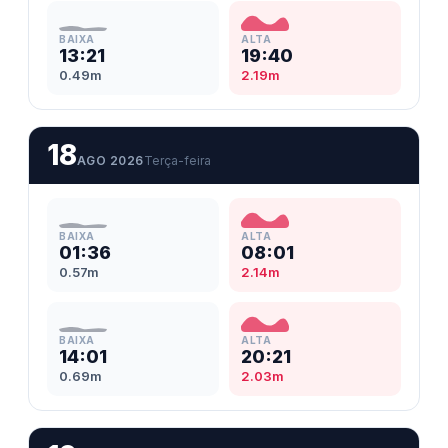
BAIXA
ALTA
13:21
19:40
0.49m
2.19m
18
AGO 2026
Terça-feira
BAIXA
ALTA
01:36
08:01
0.57m
2.14m
BAIXA
ALTA
14:01
20:21
0.69m
2.03m