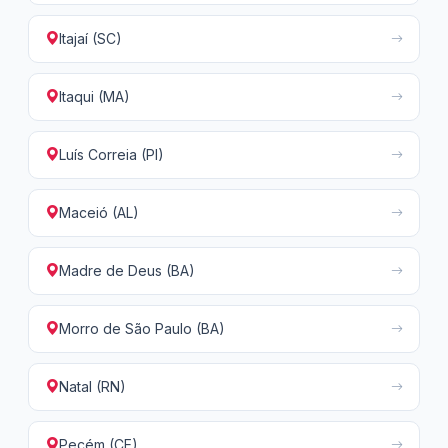
Itajaí (SC)
Itaqui (MA)
Luís Correia (PI)
Maceió (AL)
Madre de Deus (BA)
Morro de São Paulo (BA)
Natal (RN)
Pecém (CE)