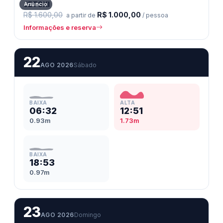
JETSKI
Anúncio
R$ 1.600,00
R$ 1.000,00
a partir de
/ pessoa
Informações e reserva
22
AGO 2026
Sábado
BAIXA
ALTA
06:32
12:51
0.93m
1.73m
BAIXA
18:53
0.97m
23
AGO 2026
Domingo