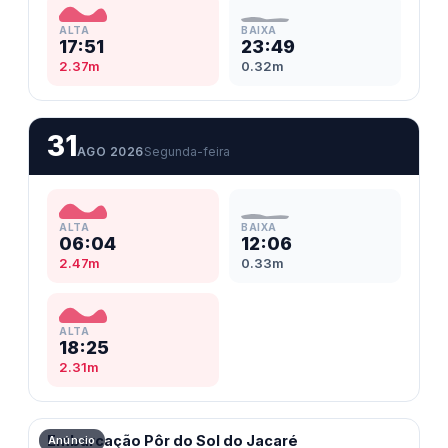
ALTA
BAIXA
17:51
23:49
2.37m
0.32m
31
AGO 2026
Segunda-feira
ALTA
BAIXA
06:04
12:06
2.47m
0.33m
ALTA
18:25
2.31m
Cabedelo, PB
Embarcação Pôr do Sol do Jacaré
Anúncio