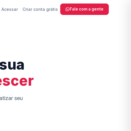
Acessar
Criar conta grátis
Fale com a gente
 SEO, sem
 sua
com IA
escer
a Fazer
ra
atizar seu
reinamento