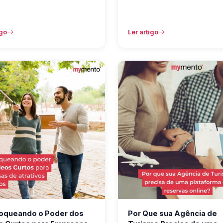
igo
Ler artigo
oqueando o Poder dos
Por Que sua Agência de