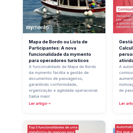
Mapa de Bordo ou Lista de
Gestão
Participantes: A nova
Calcu
funcionalidade da mymento
person
para operadores turísticos
ativi
A funcionalidade de Mapa de Bordo
A auto
da mymento facilita a gestão de
comiss
documentos de passageiros,
aumenta
garantindo conformidade,
motiva
organização e agilidade operacional.
de pass
Saiba mais!
Ler artigo
Ler art