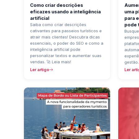
Como criar descrições
Aumen
eficazes usando a inteligência
uma p
artificial
para 
Saiba como criar descrições
pode 
cativantes para passeios turísticos e
Busque
atrair mais clientes! Descubra dicas
empres
essenciais, o poder do SEO e como a
plataf
inteligência artificial pode
automa
personalizar textos e aumentar suas
experiê
vendas. 🚀 Leia mais!
gestão.
Ler artigo
Ler art