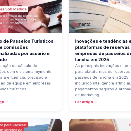
 de Passeios Turísticos:
Inovações e tendências 
le comissões
plataformas de reservas
alizadas por usuário e
empresas de passeios d
dade
lancha em 2025
mação do cálculo de
As principais inovações e ten
ões com o sistema mymento
para plataformas de reservas
 a eficiência, precisão e
passeios de lancha em 2025,
ção da equipe em empresas
incluindo inteligência artificial,
eios turísticos.
pagamentos seguros e autom
de marketing.
igo
Ler artigo