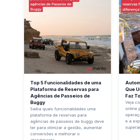
Top 5 Funcionalidades de uma
Autom
Plataforma de Reservas para
Que U
Agências de Passeios de
Faz T
Buggy
Veja c
online 
Saiba quais funcionalidades uma
operaçã
plataforma de reservas para
e a exp
agências de passeios de buggy deve
supera
ter para otimizar a gestão, aumentar
conversões e melhorar o