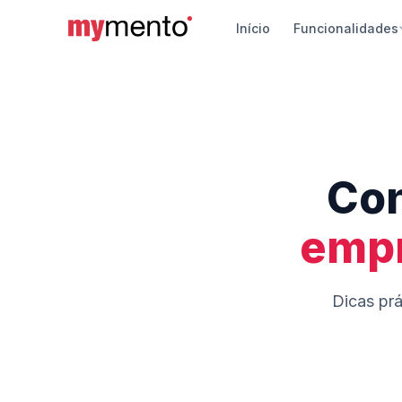
Início
Funcionalidades
Siste
Vendas
pagame
App d
Con
Gerenci
Androi
empr
Travel
Chatbot
automá
Dicas prá
Segur
Proteçã
turístic